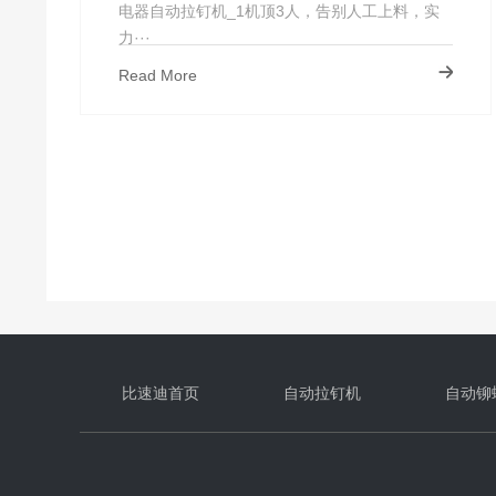
送钉慢难
电器自动拉钉机_1机顶3人，告别人工上料，实
力···
Read More
比速迪首页
自动拉钉机
自动铆