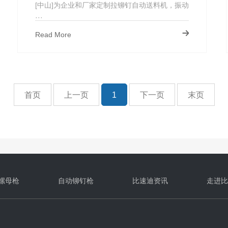
钉机_高速取钉机
[中山]为企业和厂家定制拉铆钉自动送料机，振动
···
Read More
首页
上一页
1
下一页
末页
螺母枪
自动铆钉枪
比速迪资讯
走进比