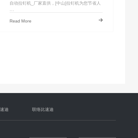
自动拉钉机_厂家直供，[中山]拉钉机为您节省人
···
Read More
速迪
联络比速迪